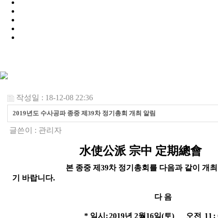
작성일 : 18-12-08 22:36
2019년도 수사공파 종중 제39차 정기총회 개최 알림
글쓴이 :
관리자
水使公派 宗中 定期總會
본 종중 제
39
차 정기총회를 다음과 같이 
기 바랍니다.
다 음
*
일시
:
2019
년
2
월16
일
(
토
)
오전
11
: