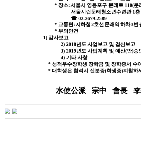
*
장소
:
서울시 영등포구 문래로
110(
문
서울시립문래청소년수련관
1
층
☎
02-2679-2589
*
교통편
:
지하철
2
호선
문래역
하차
3
번
*
부의안건
1) 감사보고
2
) 2018
년도 사업보고 및 결산보고
3
) 2019
년도 사업계획 및 예산
(
안
)
승
4
)
기타 사항
* 성적우수장학생 장학금 및 장학증서 수
* 대학생은 참석시 신분증(학생증)지참하
水使公派 宗中 會長 李