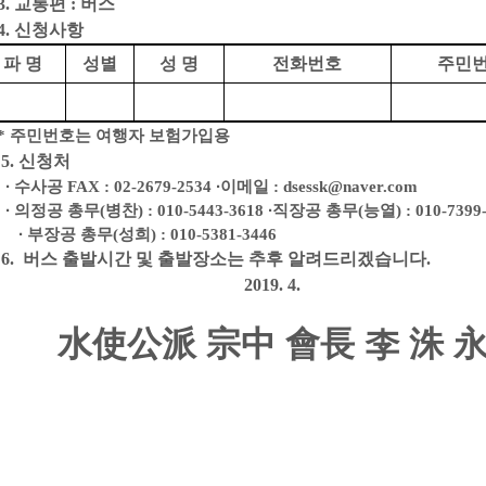
.
교통편
: 버스
. 신청사항
파 명
성별
성 명
전화번호
주민
*
주민번호는 여행자 보험가입용
5.
신청처
∙
수사공
FAX : 02-2679-2534
∙
이메일
: dsessk@naver.com
∙
의정공 총무
(
병찬
) : 010-5443-3618
∙
직장공 총무
(
능열
) : 010-7399
∙
부장공 총무
(
성희
) : 010-5381-3446
6.
버스 출발시간 및 출발장소는 추후 알려드리겠습니다
.
2019. 4.
水使公派 宗中 會長 李 洙 