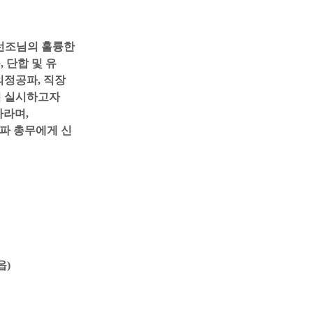
 선조님의 훌륭한
목
,
단합 및 유
의정공파
,
직장
이 실시하고자
바라며
,
종파 총무에게 신
읍
)