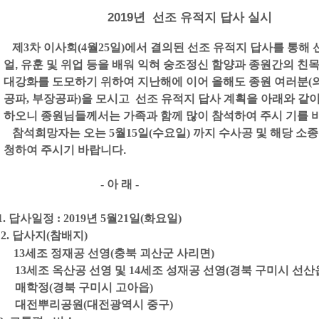
2019년
선조 유적지 답사 실시
제
3
차 이사회
(4
월
25
일
)
에서 결의된 선조 유적지 답사를 통해
얼,
유훈 및 위업 등을 배워 익혀 숭조정신 함양과 종원간의 친
대강화를
도모하기 위하여 지난해에 이어 올해도 종원 여러분
(
공파
,
부장공파
)
을 모시고 선조 유적지 답사 계획을 아래와 같
오니 종원님들께서는 가족과 함께 많이 참석하여 주시 기를 
참석희망자는 오는
5
월
15일(수요일)
까
지 수사공 및 해당 소
하여 주시기 바랍니다.
-
아 래
-
1.
답사일정
: 2019
년
5
월
21
일
(
화요일
)
.
답사지
(
참배지
)
13
세조 정재공 선영
(
충북 괴산군 사리면
)
13
세조 옥산공 선영 및
14
세조 성재공 선영
(
경북 구미시 선산
매학정
(
경북 구미시 고아읍
)
대전뿌리공원
(
대전광역시 중구
)