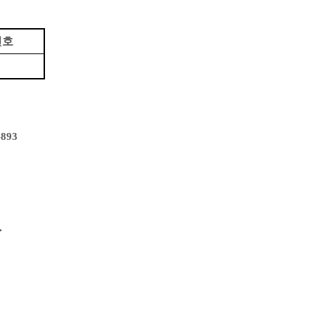
번호
-893
永