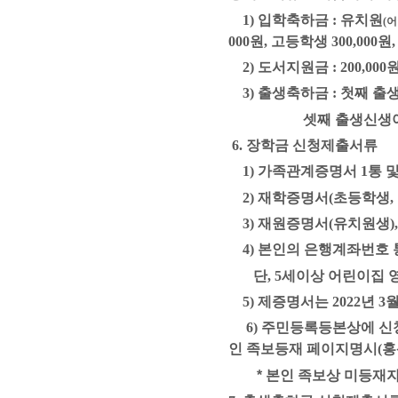
1)
입학축하금
:
유치원
(
어
000원,
고등학생
300,000
원
2)
도서지원금
: 200,000
3)
출생축하금
: 첫째 출생
셋째 출생신생아 2,0
6.
장학금 신청제출서류
1)
가족관계증명서
1
통 
2)
재학증명서
(
초등학생
,
3)
재원증명서
(
유치원생
)
4)
본인의 은행계좌번호 
단
, 5
세이상 어린이집 
5)
제증명서는
2022
년
3
월
6) 주민등록등본상
에 신
인
족보등재 페이지명시
(
홍
*
본인 족보상 미등재자