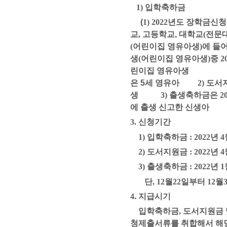
1)
입학축하금
(
1) 2022
년도 장학금신청
교
,
고등학교,
대학교
(
전문대
(
어린이집 영유아생
)
에 들
생
(
어린이집 영유아생
)
중
2
린이집 영유아생
은 5세 영유아
2)
도서
생
3)
출생축하금은
2
에 출생 신고한 신생아
3.
신청기간
1)
입학축하금
: 2022
년
4
2)
도서지원금
: 2022
년
4
3)
출생축하금
: 2022
년
1
단
, 12
월
22
일부터
12
월
4.
지급시기
입학축하금
,
도서지원금 
청제출서류를 취합해