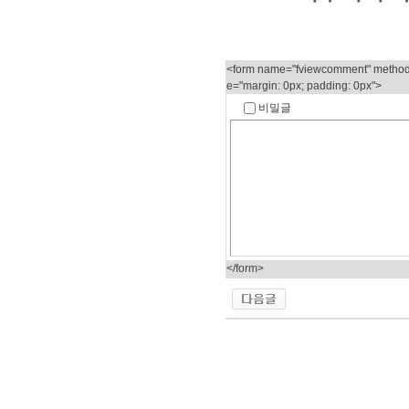
<form name="fviewcomment" method="
e="margin: 0px; padding: 0px">
비밀글
</form>