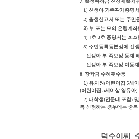
7.
출생축하금 신청제출서
1)
신생아 가족관게증명
2)
출생신고서 또는 주민
3)
부 또는 모의 은행계좌
4) 1
호
-2
호 증명서는
2022
5) 주민등록등본상
에 신
신생아 부 족보상 등재 
신생아 부 족보상 미등재
8.
장학금 수혜횟수등
1)
유치원
(
어린이집
5
세이
(
어린이집
5
세이상 영유아
)
2) 대학생(전문대 포함)
복 신청하는 경우에는 중
덕수이씨 