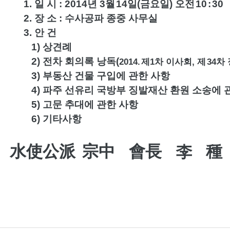
. 일 시 : 2014년 3월
14일(금요일) 오전
10
:
30
. 장 소 : 수사공파 종중 사무실
3. 안 건
1) 상견례
) 전차 회의록 낭독(
2014.
제1차 이사회, 제
34차
) 부동산 건물 구입에 관한 사항
) 파주 선유리 국방부 징발재산 환원 소송에 관
) 고문 추대에 관한 사항
6) 기타사항
水使公派
宗中 會長
李 種