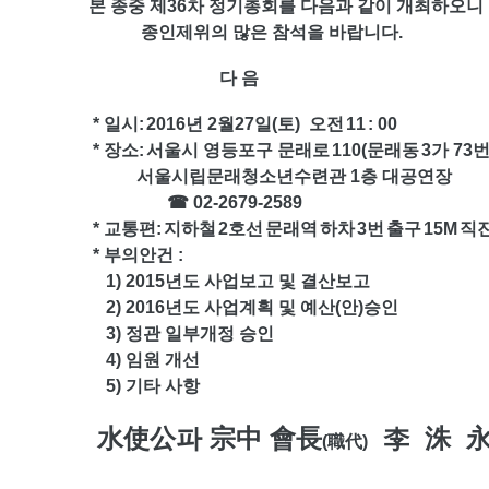
 종중 제36차 정기총회를 다음과 같이 개최하오니
종인제위의 많은 참석을 바랍니다.
다 음
* 일시:
2016년 2월27일(토)
오전
11
: 00
* 장소:
서울시 영등포구 문래로
110(문래동
3가 73
서울시립문래청소년수련관 1층
대공연장
☎ 02-2679-2589
* 교통편:
지하철
2호선
문래역
하차
3번
출구
15M
직
* 부의안건 :
) 2015년도 사업보고 및 결산보고
) 2016년도 사업계획 및 예산(안)승인
3) 정관 일부개정 승인
4) 임원 개선
5) 기타 사항
水使公파 宗中 會長
李 洙 
(職代)